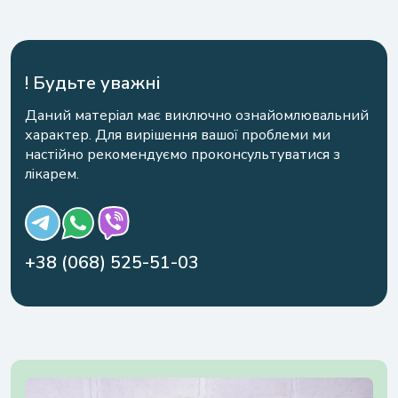
Анонім
! Будьте уважні
Ваш відгук
Даний матеріал має виключно ознайомлювальний
+1
характер. Для вирішення вашої проблеми ми
настійно рекомендуємо проконсультуватися з
лікарем.
Отримати консультацію
Надсилаючи цю форму, ви даєте свою згоду на
обробку
персональних даних
+38 (068) 525-51-03
Або зв'яжіться з нами у зручний спосіб
Залишити відгук
+38 (068) 525-51-03
Надсилаючи цю форму, ви даєте свою згоду на
обробку