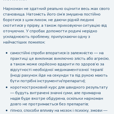
Наркоман не здатний реально оцінити весь жах свого
становища. Натомість його сім’я змушена постійно
боротися з цим лихом, не даючи рідній людині
скотитися у прірву, а також приховуючи ситуацію від
оточуючих. У спробах допомогти родичі нерідко
ускладнюють проблему, припускаючи одну з
найчастіших помилок:
самостійні спроби впоратися із залежністю — на
практиці це викликає виключно злість або агресію,
а також може серйозно вдарити по здоров’ю за
відсутності необхідної медикаментозної терапії
(іноді рахунок йде на секунди та під рукою мають
бути потрібні інструменти/препарати);
короткостроковий курс для швидкого результату
— будуть витрачені значні суми, але примарна
надія буде вкотре обдурена, оскільки наркоман
довго не протримається без препаратів;
гіпноз, способи впливу на мозок і психіку, змови —