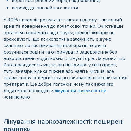
короткостроковий період відновлення;
перехід до звичайного життя.
У 90% випадків результат такого підходу – швидкий
зрив та повернення до початкової точки. Очистивши
організм наркомана від отрути, подібні «лікарі» не
враховують, що психологічна залежність є дуже
сильною. За час вживання препаратів людина
розучилася радіти та отримувати задоволення без
використання додаткових стимуляторів. За умови, що
його воля досить міцна, він витримає у світі сірості,
туги, зневіри кілька тижнів або навіть місяців, але
надалі знову повернеться до вживання психоактивних
препаратів. Це добре пояснює, чому так важливо
додатково проходити
лікування залежностей
комплексно.
Лікування наркозалежності: поширені
помилки