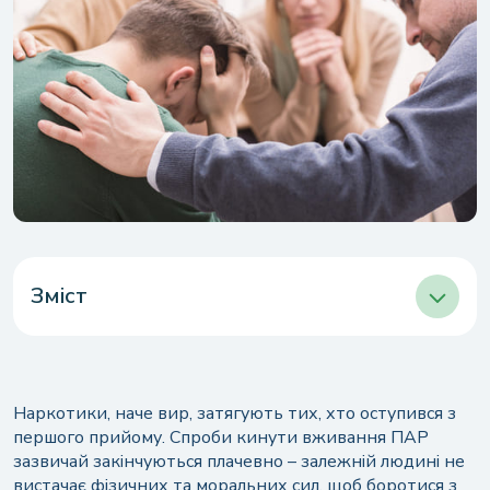
Зміст
Чому лікування не допомагає?
Лікування наркозалежності: поширені
помилки
Наркотики, наче вир, затягують тих, хто оступився з
Основи ефективного лікування
першого прийому. Спроби кинути вживання ПАР
наркозалежності
зазвичай закінчуються плачевно – залежній людині не
Закордонний реабілітаційний центр – шанс на
вистачає фізичних та моральних сил, щоб боротися з