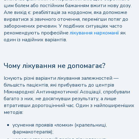
порятунок
цим болем або постійним бажанням вжити нову дозу.
Але вихід є: реабілітація за кордоном, яка допоможе
вирватися зі звичного оточення, перемігши потяг до
заборонених речовин. У подібних ситуаціях часто
рекомендують професійне
лікування наркоманії
як
один із надійних варіантів.
Чому лікування не допомагає?
Існують різні варіанти лікування залежностей —
більшість пацієнтів, які прибувають до центрів
Міжнародної Антинаркотичної Асоціації, спробували
багато з них, не досягнувши результату, а лише
втративши дорогоцінний час. Один з найпоширеніших
методів:
усунення проявів «ломки» (крапельниці,
фармакотерапія);