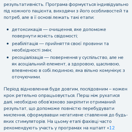
результативність. Програма формується індивідуально
під кожного пацієнта, виходячи з його особливостей та
потреб, але в її основі лежать такі етапи:
детоксикація — очищення, яке допоможе
повернути ясність свідомості;
реабілітація — прийняття своєї провини та
необхідності змін;
ресоціалізація — повернення у суспільство, але не
як асоціальний елемент, а здоровою, щасливою,
впевненою в собі людиною, яка вільно комунікує з
оточуючими.
Період відновлення буде довгим, послідовним – кожен
крок ретельно опрацьовується. Перш ніж рухатися
далі, необхідно обов’язково закріпити отриманий
результат, що допоможе повністю перебудувати
мислення, сформувавши негативне ставлення до будь-
яких стимуляторів. На цьому етапі фахівці часто
рекомендують участь у програмах на кшталт «
12