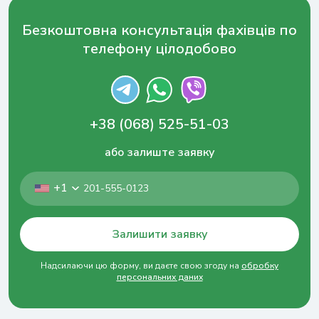
Безкоштовна консультація фахівців по
телефону цілодобово
+38 (068) 525-51-03
або залиште заявку
+1
Залишити заявку
Залишити відгук
Надсилаючи цю форму, ви даєте свою згоду на
обробку
Безкоштовна консультація фахівців по
персональних даних
телефону цілодобово
Напишіть ім'я або натисніть кнопку “Анонім”