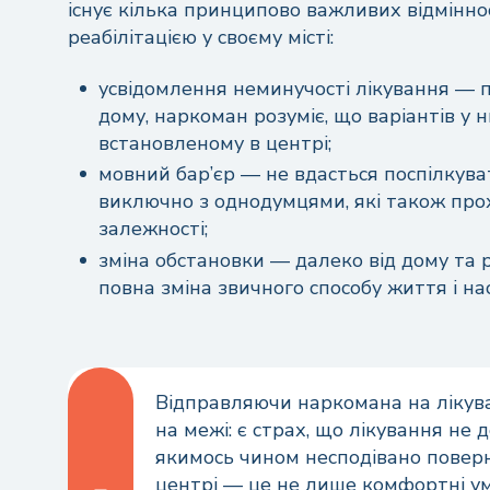
існує кілька принципово важливих відміннос
реабілітацією у своєму місті:
усвідомлення неминучості лікування — п
дому, наркоман розуміє, що варіантів у н
встановленому в центрі;
мовний бар’єр — не вдасться поспілкува
виключно з однодумцями, які також про
залежності;
зміна обстановки — далеко від дому та 
повна зміна звичного способу життя і на
Відправляючи наркомана на лікуван
на межі: є страх, що лікування не
якимось чином несподівано поверн
центрі — це не лише комфортні ум