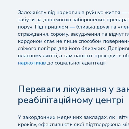
Залежність від наркотиків руйнує життя — 
забути за допомогою заборонених препараті
поруч. Під прицілом — близькі друзі та чле
страждання, сорому, засудження та відчуття
кордоном стає не лише способом поверненн
свіжого повітря для його близьких. Довірив
власному житті, а сам пацієнт проходить об
наркотиків
до соціальної адаптації.
Переваги лікування у з
реабілітаційному центрі
У закордонних медичних закладах, як і віт
кроків», ефективність якої підтверджена мі