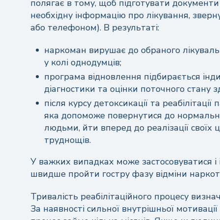
полягає в тому, щоб підготувати документи
необхідну інформацію про лікування, звер
або телефоном). В результаті:
наркоман вирушає до обраного лікуваль
у колі однодумців;
програма відновлення підбирається інди
діагностики та оцінки поточного стану з
після курсу детоксикації та реабілітації
яка допоможе повернутися до нормальног
людьми, йти вперед до реалізації своїх 
Над
труднощів.
У важких випадках може застосовуватися і
швидше пройти гостру фазу відміни наркот
Тривалість реабілітаційного процесу визна
За наявності сильної внутрішньої мотиваці