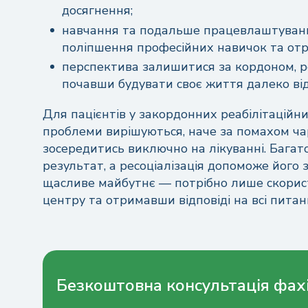
досягнення;
навчання та подальше працевлаштування,
поліпшення професійних навичок та от
перспектива залишитися за кордоном, роз
почавши будувати своє життя далеко від
Для пацієнтів у закордонних реабілітаційн
проблеми вирішуються, наче за помахом чар
зосередитись виключно на лікуванні. Багат
результат, а ресоціалізація допоможе його 
щасливе майбутнє — потрібно лише скорис
центру та отримавши відповіді на всі питан
Безкоштовна консультація фах