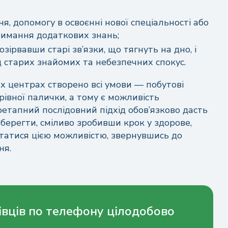
 допомогу в освоєнні нової спеціальності або
римання додаткових знань;
ірвавши старі зв’язки, що тягнуть на дно, і
 старих знайомих та небезпечних спокус.
их центрах створено всі умови — побутові
івної палички, а тому є можливість
оетапний послідовний підхід обов’язково дасть
зберегти, сміливо зробивши крок у здорове,
татися цією можливістю, звернувшись до
ня.
івців по телефону цілодобово