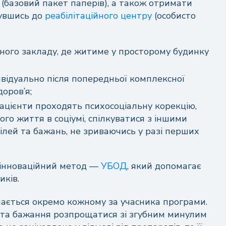
 (базовий пакет паперів), а також отримати
+1
нувшись до
реабілітаційного центру
(особисто
Отримати консультацію
ного закладу, де житиме у просторому будинку
Надсилаючи цю форму, ви даєте свою згоду на
обробку персональних дани
відуально після попередньої комплексної
доров’я;
 пацієнти проходять психосоціальну корекцію,
Або зв'яжіться з нами у зручний спосіб
Залишити відгук
о життя в соціумі, спілкуватися з іншими
цілей та бажань, не зриваючись у разі перших
+38 (068) 525-51-03
силаючи цю форму, ви даєте свою згоду на
обробку персональних даних
 інноваційний метод —
УБОД
, який допомагає
иків.
чається окремо кожному за учасника програми.
ї та бажання розпрощатися зі згубним минулим