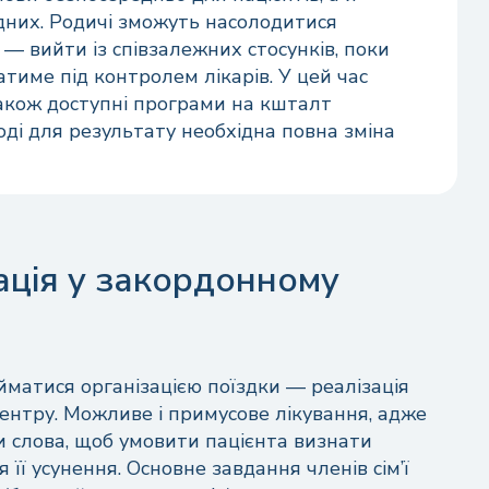
дних. Родичі зможуть насолодитися
 — вийти із співзалежних стосунків, поки
тиме під контролем лікарів. У цей час
також доступні програми на кшталт
ноді для результату необхідна повна зміна
Залишити відгук
Безкоштовна консультація
фахівців по телефону
ишіть ім'я або натисніть кнопку “Анонім”
тація у закордонному
цілодобово
Анонім
матися організацією поїздки — реалізація
ентру. Можливе і примусове лікування, адже
 відгук
и слова, щоб умовити пацієнта визнати
її усунення. Основне завдання членів сім’ї