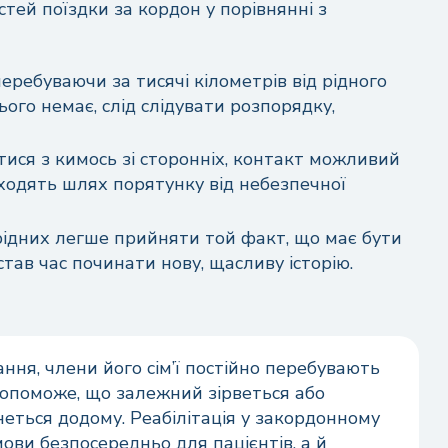
тей поїздки за кордон у порівнянні з
еребуваючи за тисячі кілометрів від рідного
ього немає, слід слідувати розпорядку,
тися з кимось зі сторонніх, контакт можливий
ходять шлях порятунку від небезпечної
рідних легше прийняти той факт, що має бути
став час починати нову, щасливу історію.
ня, члени його сім’ї постійно перебувають
 допоможе, що залежний зірветься або
еться додому. Реабілітація у закордонному
ови безпосередньо для пацієнтів, а й