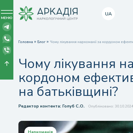
UA
МЕНЮ
»
»
Головна
Блог
Чому лікування наркоманії за кордоном ефектив
Чому лікування на
кордоном ефектив
на батьківщині?
Редактор контента:
Голуб С.О.
Опубліковано: 30.10.202
Наркоманія