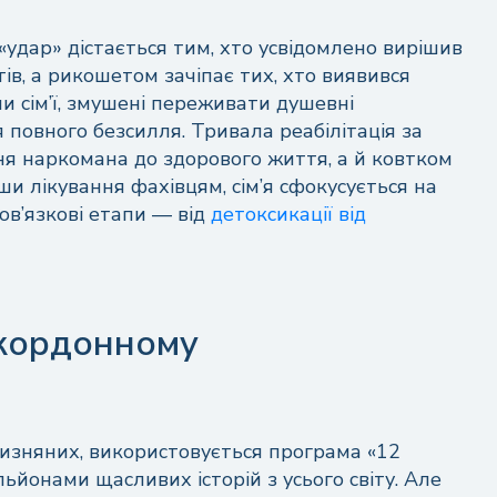
«удар» дістається тим, хто усвідомлено вирішив
в, а рикошетом зачіпає тих, хто виявився
ни сім’ї, змушені переживати душевні
 повного безсилля. Тривала реабілітація за
я наркомана до здорового життя, а й ковтком
ши лікування фахівцям, сім’я сфокусується на
ов’язкові етапи — від
детоксикації від
акордонному
чизняних, використовується програма «12
льйонами щасливих історій з усього світу. Але