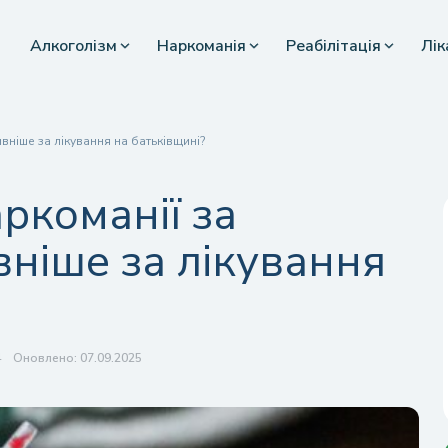
Алкоголізм
Наркоманія
Реабілітація
Лік
ніше за лікування на батьківщині?
ркоманії за
ніше за лікування
4
Оновлено: 07.09.2025