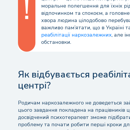
моральне полегшення для їхніх рі
відпочинком та спокоєм, а головне
хвора людина цілодобово перебува
важливо пам’ятати, що в Україні 
реабілітації наркозалежних
, але і
обстановки.
Нап
Як відбувається реабілі
центрі?
Родичам наркозалежного не доведеться зай
цього завдання покладена на працівників ц
Ваш
досвідчений психотерапевт зможе підібрат
проблему та почати робити перші кроки для 