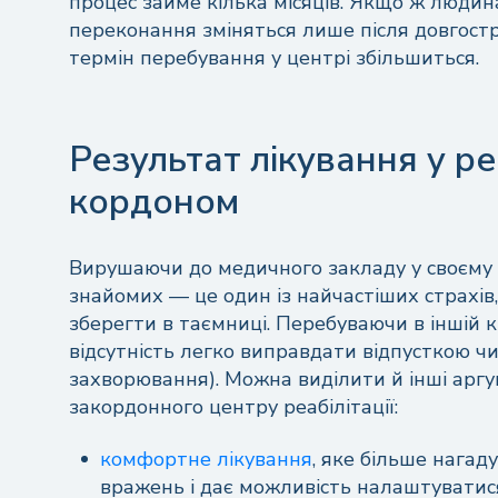
процес займе кілька місяців. Якщо ж людина н
переконання зміняться лише після довгостро
термін перебування у центрі збільшиться.
Результат лікування у ре
кордоном
Вирушаючи до медичного закладу у своєму м
знайомих — це один із найчастіших страхів
зберегти в таємниці. Перебуваючи в іншій к
відсутність легко виправдати відпусткою 
захворювання). Можна виділити й інші арг
закордонного центру реабілітації:
комфортне лікування
, яке більше нагад
вражень і дає можливість налаштуватися