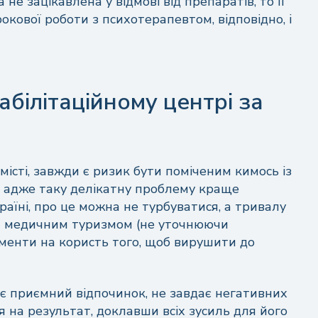
е зацікавлена ​​у відмові від препаратів, то її
кової роботи з психотерапевтом, відповідно, і
абілітаційному центрі за
істі, завжди є ризик бути поміченим кимось із
, адже таку делікатну проблему краще
раїні, про це можна не турбуватися, а тривалу
чи медичним туризмом (не уточнюючи
ументи на користь того, щоб вирушити до
ує приємний відпочинок, не завдає негативних
 на результат, доклавши всіх зусиль для його