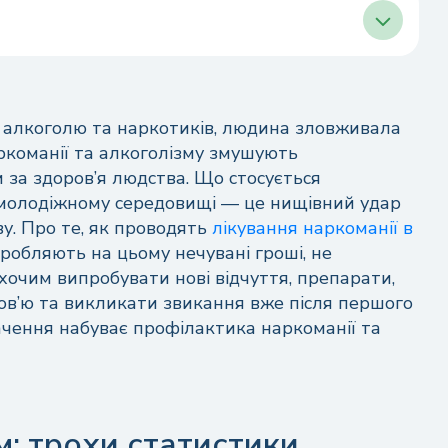
и
о алкоголю та наркотиків, людина зловживала
аркоманії та алкоголізму змушують
 з наркоманією та алкоголізмом
 за здоров’я людства. Що стосується
 молодіжному середовищі — це нищівний удар
у. Про те, як проводять
лікування наркоманії в
 заробляють на цьому нечувані гроші, не
очим випробувати нові відчуття, препарати,
ов’ю та викликати звикання вже після першого
ачення набуває профілактика наркоманії та
м: трохи статистики