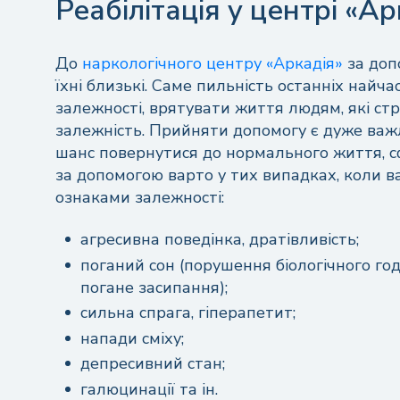
Реабілітація у центрі «Ар
До
наркологічного центру «Аркадія»
за доп
їхні близькі. Саме пильність останніх най
залежності, врятувати життя людям, які с
залежність. Прийняти допомогу є дуже важ
шанс повернутися до нормального життя, с
за допомогою варто у тих випадках, коли 
ознаками залежності:
агресивна поведінка, дратівливість;
поганий сон (порушення біологічного год
погане засипання);
сильна спрага, гіперапетит;
напади сміху;
депресивний стан;
галюцинації та ін.