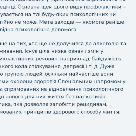
едінці. Основна ідея цього виду профілактики –
увається на тлі будь-яких психологічних чи
стійно не може. Мета заходів — якомога раніше
овідна психологічна допомога.
е на тих, хто ще не долучився до алкоголю та
вживання. Існує ціла низка ознак і змін у
сихоактивних речовин, наприклад, байдужість
ного кола спілкування, депресії і т. д. Дуже
єю групою людей, оскільки найчастіше вони
теми охорони здоров’я Спеціальним напрямом у
дів, спрямованих на відновлення психологічного
до нового для них життя без наркотиків.
тика, яка дозволяє запобігти рецидивам,
мованих принципів здорового способу життя.