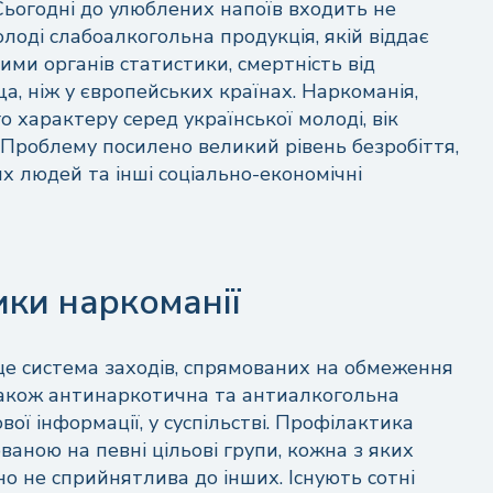
 Сьогодні до улюблених напоїв входить не
олоді слабоалкогольна продукція, якій віддає
ими органів статистики, смертність від
вища, ніж у європейських країнах. Наркоманія,
 характеру серед української молоді, вік
 Проблему посилено великий рівень безробіття,
х людей та інші соціально-економічні
Залишити відгук
Безкоштовна консультація
фахівців по телефону
ишіть ім'я або натисніть кнопку “Анонім”
цілодобово
ки наркоманії
це система заходів, спрямованих на обмеження
Анонім
акож антинаркотична та антиалкогольна
 відгук
ої інформації, у суспільстві. Профілактика
ною на певні цільові групи, кожна з яких
о не сприйнятлива до інших. Існують сотні