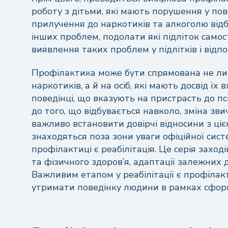
роботу з дітьми, які мають порушення у пов
прилучення до наркотиків та алкоголю відб
інших проблем, подолати які підліток само
виявлення таких проблем у підлітків і відп
Профілактика може бути спрямована не лиш
наркотиків, а й на осіб, які мають досвід їх 
поведінці, що вказують на пристрасть до п
до того, що відбувається навколо, зміна звич
важливо встановити довірчі відносини з ці
знаходяться поза зони уваги офіційної сис
профілактиці є реабілітація. Це серія захо
та фізичного здоров’я, адаптації залежних 
Важливим етапом у реабілітації є профілак
утримати поведінку людини в рамках сфор