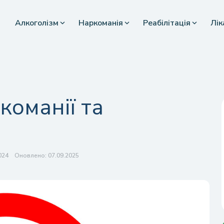
Алкоголізм
Наркоманія
Реабілітація
Лік
команії та
024
Оновлено: 07.09.2025