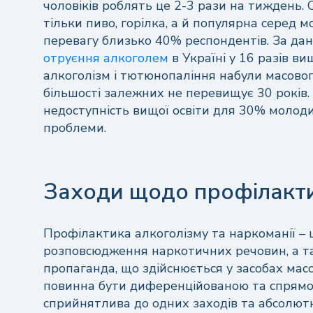
чоловіків роблять це 2-3 рази на тиждень.
тільки пиво, горілка, а й популярна серед м
перевагу близько 40% респондентів. За дан
отруєння алкоголем
в Україні у 16 ​​разів 
алкоголізм і тютюнопаління набули масового
більшості залежних не перевищує 30 років.
недоступність вищої освіти для 30% молоди
проблеми.
Нап
Заходи щодо профілакти
Профілактика алкоголізму та наркоманії – 
розповсюдження наркотичних речовин, а т
Ваш
пропаганда, що здійснюється у засобах масов
повинна бути диференційованою та спрямова
сприйнятлива до одних заходів та абсолютн