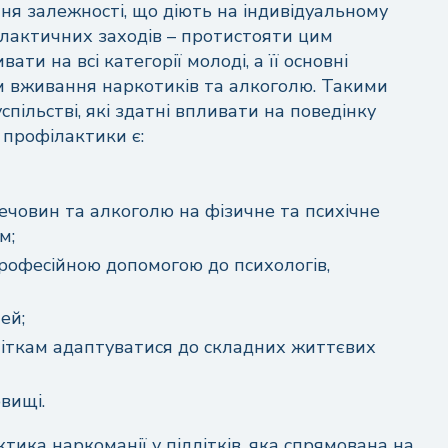
ня залежності, що діють на індивідуальному
ілактичних заходів – протистояти цим
и на всі категорії молоді, а її основні
м вживання наркотиків та алкоголю. Такими
Отримати консультацію
спільстві, які здатні впливати на поведінку
 профілактики є:
Надсилаючи цю форму, ви даєте свою згоду на
обробку персональних дани
човин та алкоголю на фізичне та психічне
Або зв'яжіться з нами у зручний спосіб
Залишити відгук
м;
+38 (068) 525-51-03
рофесійною допомогою до психологів,
силаючи цю форму, ви даєте свою згоду на
обробку персональних даних
ей;
іткам адаптуватися до складних життєвих
вищі.
тика наркоманії у підлітків, яка спрямована на