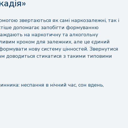
кадія»
омогою звертаються як самі наркозалежні, так і
частіше допомагає запобігти формуванню
траждають на наркотичну та алкогольну
ливим кроком для залежних, але це єдиний
формувати нову систему цінностей. Звернутися
вам доводиться стикатися з такими типовими
инника: неспання в нічний час, сон вдень,