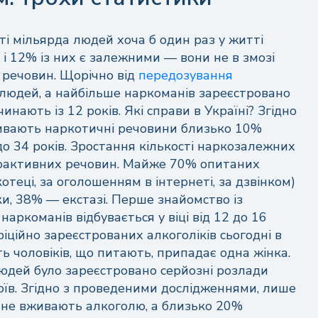
ті мільярда людей хоча б один раз у житті
 і 12% із них є залежними — вони не в змозі
 речовин. Щорічно від
передозування
 людей, а найбільше наркоманів зареєстровано
ають із 12 років. Які справи в Україні? Згідно
вживають наркотичні речовини близько 10%
до 34 років. Зростання кількості наркозалежних
хоактивних речовин. Майже 70% опитаних
теці, за оголошенням в інтернеті, за дзвінком)
и, 38% — екстазі. Перше знайомство із
аркоманів відбувається у віці від 12 до 16
фіційно зареєстрованих алкоголіків сьогодні в
ть чоловіків, що питають, припадає одна жінка.
 людей було зареєстровано серйозні розлади
оїв. Згідно з проведеними дослідженнями, лише
в не вживають алкоголю, а близько 20%