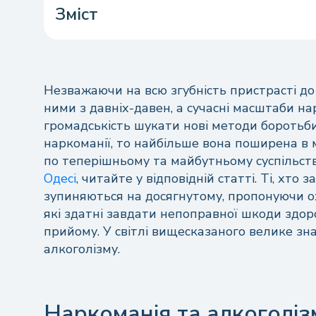
Зміст
Наркоманія та алкоголізм: трохи статистик
Заходи щодо профілактики наркоманії
Реабілітація у центрі «Аркадія»
Незважаючи на всю згубність пристрасті д
ними з давніх-давен, а сучасні масштаби н
Профілактика як основний метод боротьби
громадськість шукати нові методи боротьби
наркоманії, то найбільше вона поширена в
по теперішньому та майбутньому суспільств
Одесі
, читайте у відповідній статті. Ті, хто
зупиняються на досягнутому, пропонуючи ох
які здатні завдати непоправної шкоди здор
прийому. У світлі вищесказаного велике зн
алкоголізму.
Наркоманія та алкоголіз