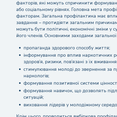
факторів, які можуть спричинити формуван
або соціальному рівнях. Головна мета проф
факторам. Загальна профілактика має впливат
завдання – протидіяти загальним причина
можуть бути політичні, економічні зміни у су
його членів. Основними заходами загальної
пропаганда здорового способу життя;
інформування про вплив наркотичних ре
здоров’я, ризики, пов’язані з їх вживання
стимулювання молоді до звернення за п
Над
наркологів;
формування позитивної системи цінност
формування навичок, що дозволять підл
ситуацій;
виховання лідерів у молодіжному середо
Крім цього, проводиться вибіркова профілак