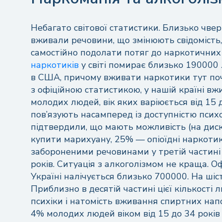
Небагато світової статистики. Близько чвер
вживали речовини, що змінюють свідомість,
самостійно подолати потяг до наркотичних
наркотиків
у світі помирає близько 190000
в США, причому вживати наркотики тут почин
з офіційною статистикою, у нашій країні 
молодих людей, вік яких варіюється від 15 
пов’язують насамперед із доступністю пси
підтвердили, що мають можливість (на диско
купити марихуану, 25% — опіоїдні наркотик
забороненими речовинами у третій частині н
років. Ситуація з алкоголізмом не краща. О
Україні налічується близько 700000. На шіс
Приблизно в десятій частині цієї кількості
психіки і натомість вживання спиртних нап
4% молодих людей віком від 15 до 34 рокі