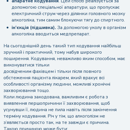
апаратне кодування
. Цей спосіб реалізується за
допомогою спеціальної апаратури, що пропускає
електричний струм через ділянки головного мозку
алкоголіка, тим самим блокуючи тягу до спиртного.
ін’єкція (підшивка).
За допомогою уколу в організм
алкоголіка вводиться медпрепарат.
На сьогоднішній день такий тип кодування найбільш
зручний і практичний, тому набув широкого
поширення. Кодування, неважливо яким способом, має
виконуватися тільки
досвідченим фахівцем і тільки після повного
обстеження пацієнта лікарем, який врахує всі
особливості організму людини, можливі хронічні
захворювання тощо.
Коли людина закодована, важливим є робота з
виявлення першопричини її захворювання, щоб
усунувши її, людина не пила навіть після закінчення
терміну кодування. Річ у тім, що алкоголізм не
з’являється просто так, на те завжди є причина.
Такою причиною може бути: