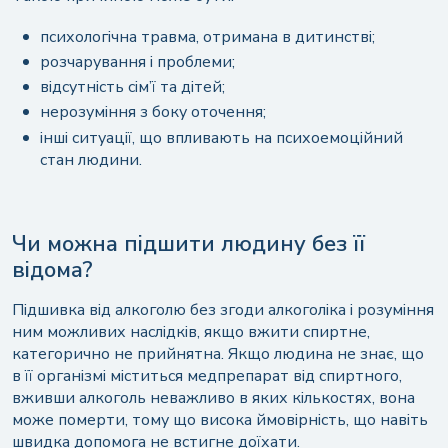
психологічна травма, отримана в дитинстві;
розчарування і проблеми;
відсутність сім’ї та дітей;
нерозуміння з боку оточення;
інші ситуації, що впливають на психоемоційний
стан людини.
Чи можна підшити людину без її
відома?
Підшивка від алкоголю без згоди алкоголіка і розуміння
ним можливих наслідків, якщо вжити спиртне,
категорично не прийнятна. Якщо людина не знає, що
в її організмі міститься медпрепарат від спиртного,
вживши алкоголь неважливо в яких кількостях, вона
може померти, тому що висока ймовірність, що навіть
швидка допомога не встигне доїхати.