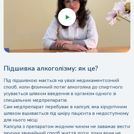
Підшивка алкоголізму: як це?
Під підшивкою мається на увазі медикаментозний
спосіб, коли фізичний потяг алкоголіка до спиртного
усувається шляхом введення в організм одного зі
спеціальних медпрепаратів.
Сам медпрепарат перебуває в капсулі, яка хірургічним
шляхом вшивається під шкіру пацієнта в недоступному
для нього місці.
Капсула з препаратом жодним чином не заважає вести
людині звичайний спосіб життя доти, доки вона не