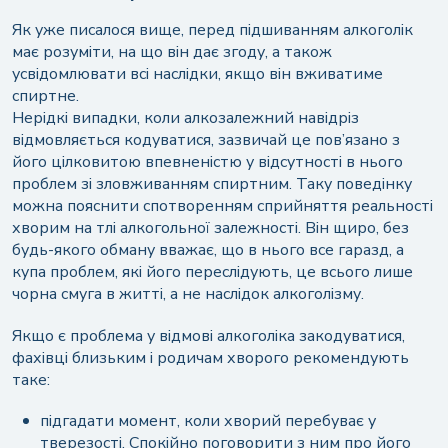
персональних даних
Як уже писалося вище, перед підшиванням алкоголік
має розуміти, на що він дає згоду, а також
усвідомлювати всі наслідки, якщо він вживатиме
Або зв'яжіться з нами у зручний спосіб
спиртне.
Нерідкі випадки, коли алкозалежний навідріз
Залишити відгук
відмовляється кодуватися, зазвичай це пов’язано з
його цілковитою впевненістю у відсутності в нього
+38 (068) 525-51-03
Надсилаючи цю форму, ви даєте свою згоду на
обробку
проблем зі зловживанням спиртним. Таку поведінку
персональних даних
можна пояснити спотворенням сприйняття реальності
хворим на тлі алкогольної залежності. Він щиро, без
будь-якого обману вважає, що в нього все гаразд, а
купа проблем, які його переслідують, це всього лише
чорна смуга в житті, а не наслідок алкоголізму.
Якщо є проблема у відмові алкоголіка закодуватися,
фахівці близьким і родичам хворого рекомендують
таке:
підгадати момент, коли хворий перебуває у
тверезості. Спокійно поговорити з ним про його