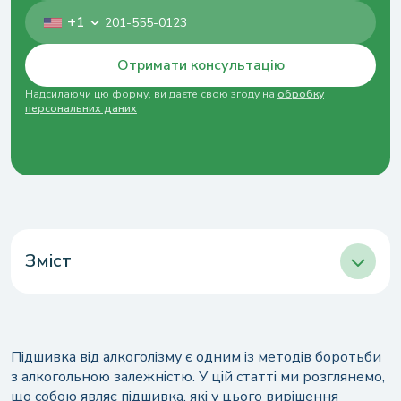
+1
Отримати консультацію
Надсилаючи цю форму, ви даєте свою згоду на
обробку
персональних даних
Зміст
Ціни на підшивку від алкоголю в Одесі
Підшивка алкоголізму: як це?
Які є ще варіанти кодування?
Підшивка від алкоголізму є одним із методів боротьби
з алкогольною залежністю. У цій статті ми розглянемо,
Можно ли подшить человека без его
що собою являє підшивка, які у цього вирішення