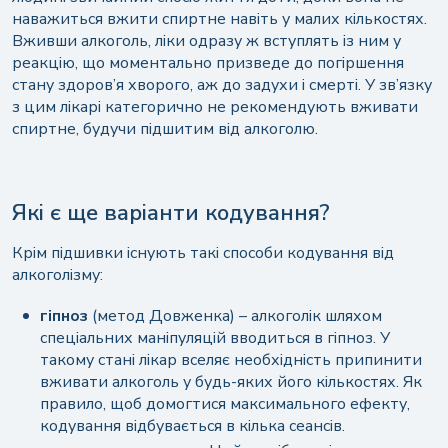
наважиться вжити спиртне навіть у малих кількостях.
Вживши алкоголь, ліки одразу ж вступлять із ним у
реакцію, що моментально призведе до погіршення
стану здоров’я хворого, аж до задухи і смерті. У зв’язку
з цим лікарі категорично не рекомендують вживати
спиртне, будучи підшитим від алкоголю.
Які є ще варіанти кодування?
Крім підшивки існують такі способи кодування від
алкоголізму:
гіпноз
(метод Довженка) – алкоголік шляхом
спеціальних маніпуляцій вводиться в гіпноз. У
такому стані лікар вселяє необхідність припинити
вживати алкоголь у будь-яких його кількостях. Як
правило, щоб домогтися максимального ефекту,
кодування відбувається в кілька сеансів.