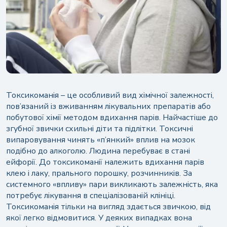
Токсикоманія – це особливий вид хімічної залежності,
пов’язаний із вживанням лікувальних препаратів або
побутової хімії методом вдихання парів. Найчастіше до
згубної звички схильні діти та підлітки. Токсичні
випаровування чинять «п’янкий» вплив на мозок
подібно до алкоголю. Людина перебуває в стані
ейфорії. До токсикоманії належить вдихання парів
клею і лаку, прального порошку, розчинників. За
системного «впливу» пари викликають залежність, яка
потребує лікування в спеціалізованій клініці.
Токсикоманія тільки на вигляд здається звичкою, від
якої легко відмовитися. У деяких випадках вона