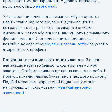
прирівнюється до наркоманії. У деяких випадках її
прирівнюють до
наркоманії
.
У більшості випадків вона вимагає амбулаторного і
навіть стаціонарного лікування. Деякі пацієнти
потрапляють потрапляють до лікарні з опіками
дихальних шляхів або зниженням їхнього нормального
функціонування. З огляду на високі ризики, часто
потрібне комплексне
лікування залежностей
за участю
лікарів різних профілів.
Вдихання токсичних парів чинить швидший ефект,
але завдає набагато більшої шкоди організму, ніж
алкоголь. Особливо сильно це позначається на роботі
мозку. Звикання настає буквально з першого прийому.
Подібні механізми характерні й для інших станів,
наприклад, для формування
медикаментозної
залежності
.