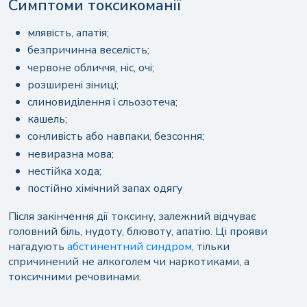
Симптоми токсикоманії
млявість, апатія;
безпричинна веселість;
червоне обличчя, ніс, очі;
розширені зіниці;
слиновиділення і сльозотеча;
кашель;
сонливість або навпаки, безсоння;
невиразна мова;
нестійка хода;
постійно хімічний запах одягу
Після закінчення дії токсину, залежний відчуває
головний біль, нудоту, блювоту, апатію. Ці прояви
нагадують
абстинентний синдром
, тільки
спричинений не алкоголем чи наркотиками, а
токсичними речовинами.