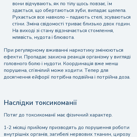
вони відчувають, як по тілу щось повзає, їм
здається, що обертаються зуби, випадає щелепа.
Рухається все навколо – падають стелі, зсуваються
стіни. Зміна свідомості триває близько двох годин.
На виході зі стану відзначається стомлення,
млявість, нудота і блювота.
При регулярному вживанні наркотику змінюються
ефекти. Пропадає захисна реакція організму у вигляді
головного болю і нудоти. Координація вже менш
порушена, сп’янілий може ходити. Тепер для
досягнення ейфорії потрібна подвійна і потрійна доза.
Наслідки токсикоманії
Потяг до токсикоманії має фізичний характер.
1-2 місяці прийому призводять до порушення роботи
внутрішніх органів, загибелі нервових тканин, цирозу