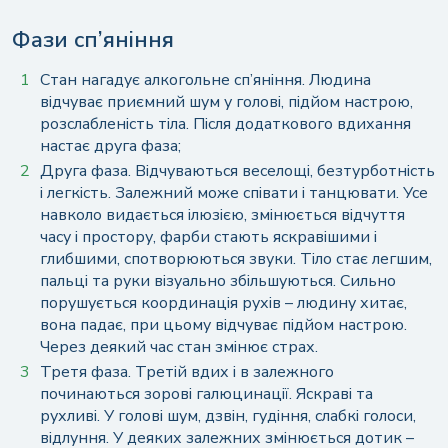
Фази сп’яніння
Стан нагадує алкогольне сп’яніння. Людина
відчуває приємний шум у голові, підйом настрою,
розслабленість тіла. Після додаткового вдихання
настає друга фаза;
Друга фаза. Відчуваються веселощі, безтурботність
і легкість. Залежний може співати і танцювати. Усе
навколо видається ілюзією, змінюється відчуття
часу і простору, фарби стають яскравішими і
глибшими, спотворюються звуки. Тіло стає легшим,
пальці та руки візуально збільшуються. Сильно
порушується координація рухів – людину хитає,
вона падає, при цьому відчуває підйом настрою.
Через деякий час стан змінює страх.
Третя фаза. Третій вдих і в залежного
починаються зорові галюцинації. Яскраві та
рухливі. У голові шум, дзвін, гудіння, слабкі голоси,
відлуння. У деяких залежних змінюється дотик –