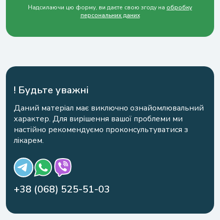
Надсилаючи цю форму, ви даєте свою згоду на
обробку
персональних даних
! Будьте уважні
Даний матеріал має виключно ознайомлювальний
характер. Для вирішення вашої проблеми ми
настійно рекомендуємо проконсультуватися з
лікарем.
+38 (068) 525-51-03
Залишити відгук
Безкоштовна консультація фахівців по
телефону цілодобово
Напишіть ім'я або натисніть кнопку “Анонім”