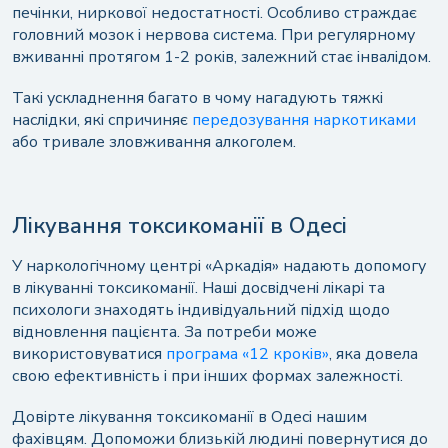
печінки, ниркової недостатності. Особливо страждає
головний мозок і нервова система. При регулярному
вживанні протягом 1-2 років, залежний стає інвалідом.
Такі ускладнення багато в чому нагадують тяжкі
наслідки, які спричиняє
передозування наркотиками
або тривале зловживання алкоголем.
Лікування токсикоманії в Одесі
У наркологічному центрі «Аркадія» надають допомогу
в лікуванні токсикоманії. Наші досвідчені лікарі та
психологи знаходять індивідуальний підхід щодо
відновлення пацієнта. За потреби може
використовуватися
програма «12 кроків»
, яка довела
свою ефективність і при інших формах залежності.
Довірте лікування токсикоманії в Одесі нашим
фахівцям. Допоможи близькій людині повернутися до