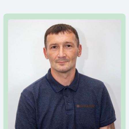
Анонім
Ваш відгук
+1
Отримати консультацію
Надсилаючи цю форму, ви даєте свою згоду на
обробку
персональних даних
Або зв'яжіться з нами у зручний спосіб
Залишити відгук