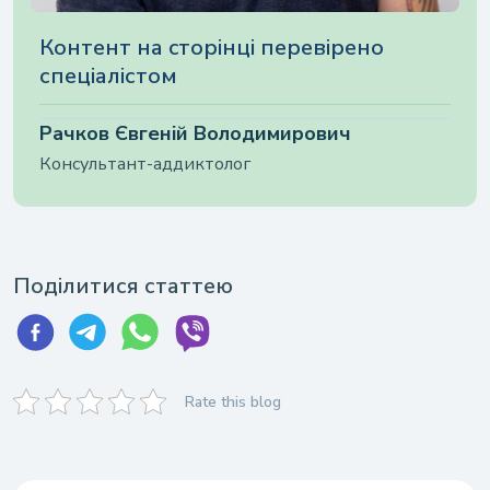
+38 (068) 525-51-03
Надсилаючи цю форму, ви даєте свою згоду на
обробку
персональних даних
Контент на cторінці перевірено
спеціалістом
Рачков Євгеній Володимирович
Консультант-аддиктолог
Поділитися статтею
Rate this blog