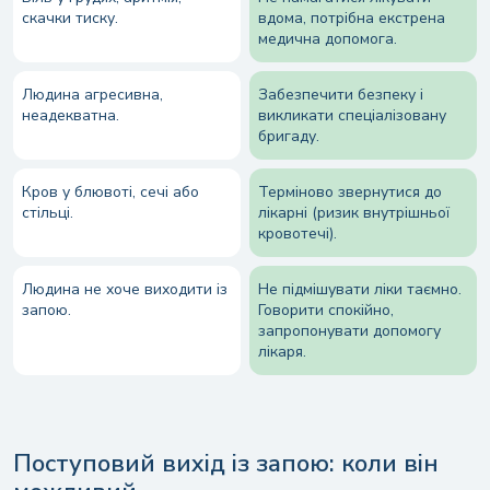
скачки тиску.
вдома, потрібна екстрена
медична допомога.
Людина агресивна,
Забезпечити безпеку і
неадекватна.
викликати спеціалізовану
бригаду.
Кров у блювоті, сечі або
Терміново звернутися до
стільці.
лікарні (ризик внутрішньої
кровотечі).
Людина не хоче виходити із
Не підмішувати ліки таємно.
запою.
Говорити спокійно,
запропонувати допомогу
лікаря.
Поступовий вихід із запою: коли він