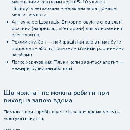
маленькими ковтками кожні 5–10 хвилин.
Підійдуть негазована мінеральна вода, домашні
морси, компоти.
Аптечна регідратація: Використовуйте спеціальні
розчини (наприклад, «Регідрон») для відновлення
електролітів.
Режим сну: Сон — найкращі ліки, але він має бути
природним або підтриманим м’якими рослинними
засобами.
Легке харчування: Тільки коли з’явиться апетит —
нежирні бульйони або каші.
Що можна і не можна робити при
виході із запою вдома
Помилки при спробі вивести із запою вдома можуть
коштувати життя.