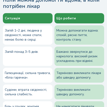
Коли можна допомогти вдома, а коли
потрібен лікар
Ситуація
Що робити
Запій 1–2 дні, людина у
Можна допомагати вдома:
свідомості, може спати,
спокій, рясне пиття,
немає болю в серці.
контроль стану.
Запій понад 3–5 днів.
Бажано звернутися до
нарколога: високий ризик
ускладнень при відміні.
Галюцинації, сильна тривога,
Терміново викликати лікаря
«біла гарячка».
або швидку допомогу.
Судоми, втрата свідомості,
Терміново викликати
сильна слабкість.
швидку допомогу.
Біль у грудях, аритмія,
Не намагатися лікувати