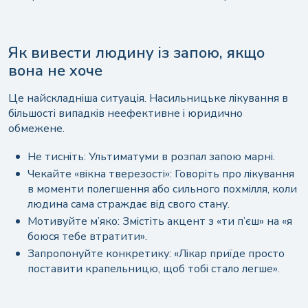
Анонім
Ваш відгук
Як вивести людину із запою, якщо
+1
вона не хоче
Це найскладніша ситуація. Насильницьке лікування в
Отримати консультацію
більшості випадків неефективне і юридично
обмежене.
Надсилаючи цю форму, ви даєте свою згоду на
обробку
персональних даних
Не тисніть: Ультиматуми в розпал запою марні.
Чекайте «вікна тверезості»: Говоріть про лікування
в моменти полегшення або сильного похмілля, коли
Або зв'яжіться з нами у зручний спосіб
людина сама страждає від свого стану.
Мотивуйте м’яко: Змістіть акцент з «ти п’єш» на «я
Залишити відгук
боюся тебе втратити».
Запропонуйте конкретику: «Лікар приїде просто
+38 (068) 525-51-03
Надсилаючи цю форму, ви даєте свою згоду на
обробку
поставити крапельницю, щоб тобі стало легше».
персональних даних