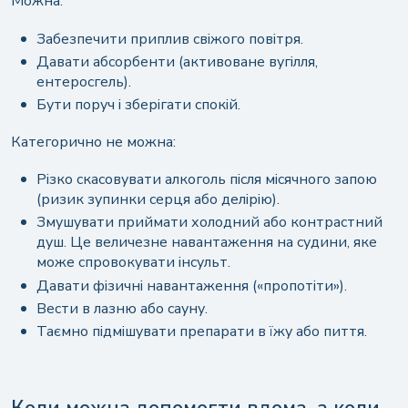
Можна:
Забезпечити приплив свіжого повітря.
Давати абсорбенти (активоване вугілля,
ентеросгель).
Бути поруч і зберігати спокій.
Категорично не можна:
Різко скасовувати алкоголь після місячного запою
(ризик зупинки серця або делірію).
Змушувати приймати холодний або контрастний
душ. Це величезне навантаження на судини, яке
може спровокувати інсульт.
Давати фізичні навантаження («пропотіти»).
Вести в лазню або сауну.
Таємно підмішувати препарати в їжу або пиття.