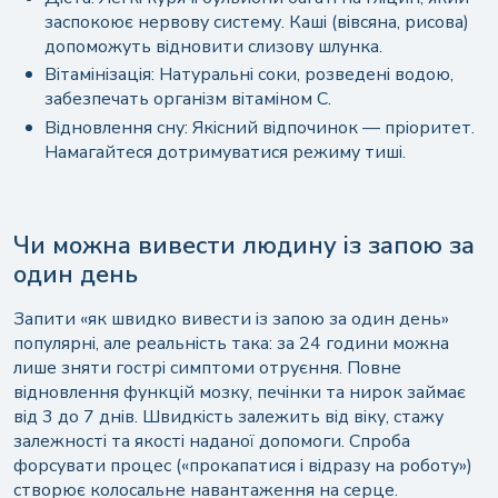
заспокоює нервову систему. Каші (вівсяна, рисова)
допоможуть відновити слизову шлунка.
Вітамінізація: Натуральні соки, розведені водою,
забезпечать організм вітаміном C.
Відновлення сну: Якісний відпочинок — пріоритет.
Намагайтеся дотримуватися режиму тиші.
Чи можна вивести людину із запою за
один день
Запити «як швидко вивести із запою за один день»
Залишити відгук
популярні, але реальність така: за 24 години можна
Безкоштовна консультація фахівців по
лише зняти гострі симптоми отруєння. Повне
відновлення функцій мозку, печінки та нирок займає
телефону цілодобово
Напишіть ім'я або натисніть кнопку “Анонім”
від 3 до 7 днів. Швидкість залежить від віку, стажу
залежності та якості наданої допомоги. Спроба
форсувати процес («прокапатися і відразу на роботу»)
створює колосальне навантаження на серце.