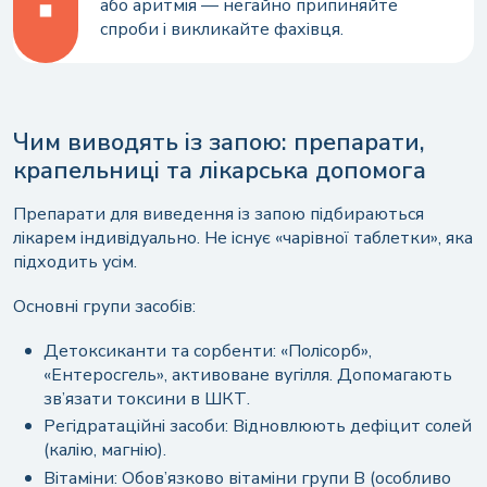
або аритмія — негайно припиняйте
спроби і викликайте фахівця.
Чим виводять із запою: препарати,
крапельниці та лікарська допомога
Препарати для виведення із запою підбираються
лікарем індивідуально. Не існує «чарівної таблетки», яка
підходить усім.
Основні групи засобів:
Детоксиканти та сорбенти: «Полісорб»,
«Ентеросгель», активоване вугілля. Допомагають
зв’язати токсини в ШКТ.
Регідратаційні засоби: Відновлюють дефіцит солей
(калію, магнію).
Вітаміни: Обов’язково вітаміни групи B (особливо