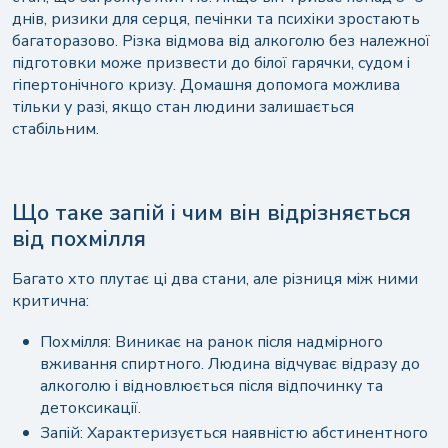
Поступовий вихід із запою: коли він можливий
днів, ризики для серця, печінки та психіки зростають
багаторазово. Різка відмова від алкоголю без належної
Чим виводять із запою: препарати,
підготовки може призвести до білої гарячки, судом і
крапельниці та лікарська допомога
гіпертонічного кризу. Домашня допомога можлива
Чи можна вивести із запою без крапельниці
тільки у разі, якщо стан людини залишається
стабільним.
Як зняти інтоксикацію після запоя
Чи можна вивести людину із запою за один
день
Що таке запій і чим він відрізняється
Як вивести людину із запою, якщо вона не
від похмілля
хоче
Багато хто плутає ці два стани, але різниця між ними
Коли потрібно терміново викликати лікаря
критична:
або швидку допомогу
Як допомогти людині утриматися від зриву
Похмілля: Виникає на ранок після надмірного
вживання спиртного. Людина відчуває відразу до
алкоголю і відновлюється після відпочинку та
детоксикації.
Запій: Характеризується наявністю абстинентного