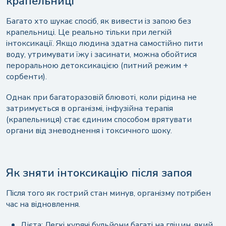
крапельниці
Багато хто шукає спосіб, як вивести із запою без
крапельниці. Це реально тільки при легкій
інтоксикації. Якщо людина здатна самостійно пити
воду, утримувати їжу і засинати, можна обойтися
пероральною детоксикацією (питний режим +
сорбенти).
Однак при багаторазовій блювоті, коли рідина не
затримується в організмі, інфузійна терапія
(крапельниця) стає єдиним способом врятувати
органи від зневоднення і токсичного шоку.
Як зняти інтоксикацію після запоя
Після того як гострий стан минув, організму потрібен
час на відновлення.
Дієта: Легкі курячі бульйони багаті на гліцин, який