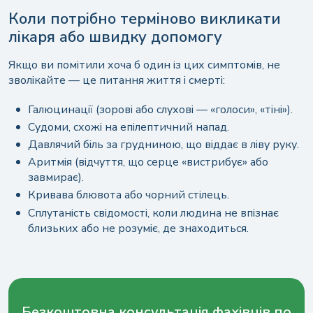
Коли потрібно терміново викликати
лікаря або швидку допомогу
Якщо ви помітили хоча б один із цих симптомів, не
зволікайте — це питання життя і смерті:
Галюцинації (зорові або слухові — «голоси», «тіні»).
Судоми, схожі на епілептичний напад.
Давлячий біль за грудниною, що віддає в ліву руку.
Аритмія (відчуття, що серце «вистрибує» або
завмирає).
Кривава блювота або чорний стілець.
Сплутаність свідомості, коли людина не впізнає
близьких або не розуміє, де знаходиться.
Безкоштовна консультація фахівців по