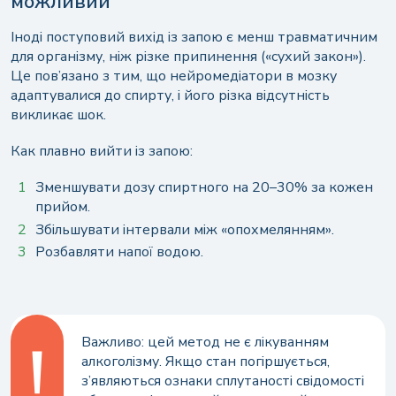
можливий
Іноді поступовий вихід із запою є менш травматичним
для організму, ніж різке припинення («сухий закон»).
Це пов’язано з тим, що нейромедіатори в мозку
адаптувалися до спирту, і його різка відсутність
викликає шок.
Как плавно вийти із запою:
Зменшувати дозу спиртного на 20–30% за кожен
прийом.
Збільшувати інтервали між «опохмелянням».
Розбавляти напої водою.
Важливо: цей метод не є лікуванням
алкоголізму. Якщо стан погіршується,
з’являються ознаки сплутаності свідомості