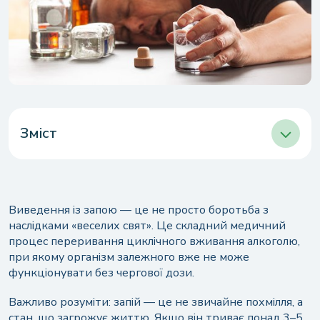
Зміст
Що таке запій і чим він відрізняється від
похмілля
Як вивести людину із запою: основні правила
допомоги
Виведення із запою — це не просто боротьба з
наслідками «веселих свят». Це складний медичний
Як вивести людину із запою в домашніх
умовах
процес переривання циклічного вживання алкоголю,
при якому організм залежного вже не може
Що можна і не можна робити при виході із
функціонувати без чергової дози.
запою вдома
Коли можна допомогти вдома, а коли
Важливо розуміти: запій — це не звичайне похмілля, а
потрібен лікар
стан, що загрожує життю. Якщо він триває понад 3–5