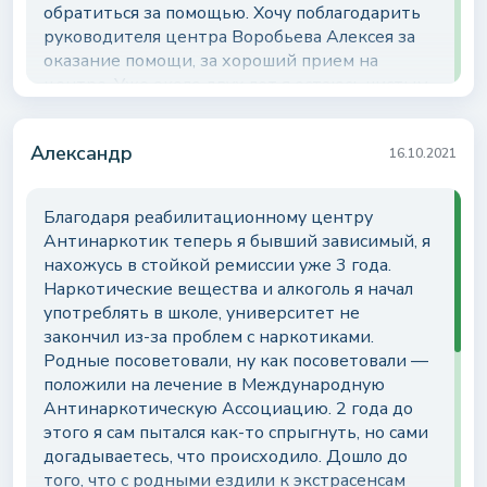
обратиться за помощью. Хочу поблагодарить
руководителя центра Воробьева Алексея за
оказание помощи, за хороший прием на
центре. Уже около двух лет я остаюсь чистым
и жизнь начала налаживаться. Так же
находясь на центре мне помогли
Александр
восстановить мои отношения с моими
16.10.2021
близкими.
Благодаря реабилитационному центру
Антинаркотик теперь я бывший зависимый, я
нахожусь в стойкой ремиссии уже 3 года.
Наркотические вещества и алкоголь я начал
употреблять в школе, университет не
закончил из-за проблем с наркотиками.
Родные посоветовали, ну как посоветовали —
положили на лечение в Международную
Антинаркотическую Ассоциацию. 2 года до
этого я сам пытался как-то спрыгнуть, но сами
догадываетесь, что происходило. Дошло до
того, что с родными ездили к экстрасенсам