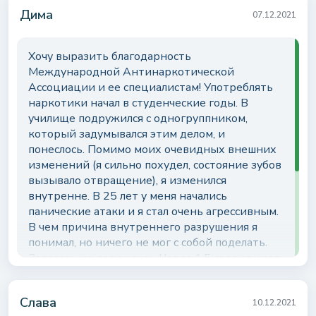
Оставить отзыв
Дима
07.12.2021
Отправляя даную форму вы даете согласие на
обработку
+38 (068) 525-51-03
персональных данных
Хочу выразить благодарность
Международной Антинаркотической
Ассоциации и ее специалистам! Употреблять
наркотики начал в студенческие годы. В
училище подружился с одногруппником,
который задумывался этим делом, и
понеслось. Помимо моих очевидных внешних
изменений (я сильно похудел, состояние зубов
вызывало отвращение), я изменился
внутренне. В 25 лет у меня начались
панические атаки и я стал очень агрессивным.
В чем причина внутреннего разрушения я
понимал, но ничего не мог с собой поделать.
Завязать не получалось. Через 1,5 года срывов
родители уговорили меня отправиться на
лечение в реабилитационный центр
Слава
«Антинаркотик». Это стало лучшим решением
10.12.2021