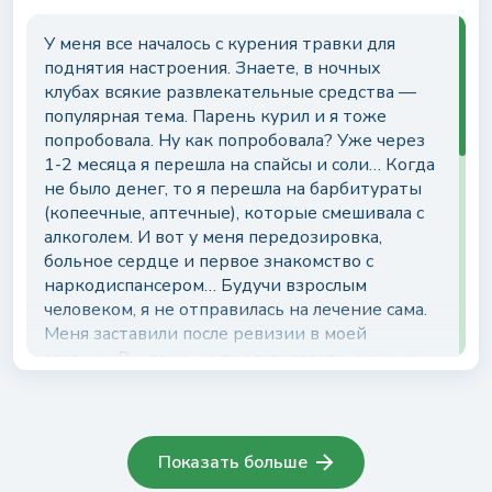
в моей жизни! Не скажу, что это было просто,
но оно того стоило!)) Я трезв почти 5 лет, а
У меня все началось с курения травки для
моему сыну уже год и я не понимаю, как мог
поднятия настроения. Знаете, в ночных
ставить на своей жизни крест раньше!
клубах всякие развлекательные средства —
популярная тема. Парень курил и я тоже
попробовала. Ну как попробовала? Уже через
1-2 месяца я перешла на спайсы и соли… Когда
не было денег, то я перешла на барбитураты
(копеечные, аптечные), которые смешивала с
алкоголем. И вот у меня передозировка,
больное сердце и первое знакомство с
наркодиспансером… Будучи взрослым
человеком, я не отправилась на лечение сама.
Меня заставили после ревизии в моей
спальне. Вы даже не представляете, сколько
всего у меня валялось по шкафчикам!)) Кстати,
первая мысль, что я зависима, меня посетила
именно тогда, когда я увидела десятки (если
не сотню!) пустых упаковок из-под лекарств,
Показать больше
содержащих кодеин и барбитурат,