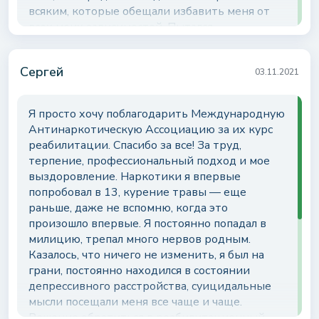
всяким, которые обещали избавить меня от
всех моих зависимостей. Пытался
кодироваться, но каждый раз срывался. Я был
озлобленным, сломленным, ненавидел свою
Сергей
жизнь и не имел целей. Обращаясь в МАА, я
03.11.2021
не верил, что мне помогут, пришел только
потому, что мама слезно просила. Сейчас я
Я просто хочу поблагодарить Международную
понимаю, что главным было начать, и я рад,
Антинаркотическую Ассоциацию за их курс
что попал сюда. Я прошел курс, я чист и даже
реабилитации. Спасибо за все! За труд,
женат. Мы счастливы и хотим стать
терпение, профессиональный подход и мое
родителями. Я хочу обратиться ко всем, кто
выздоровление. Наркотики я впервые
читает сейчас мою историю: не занимайтесь
попробовал в 13, курение травы — еще
самолечением, не тратьте деньги на
раньше, даже не вспомню, когда это
«видящих», ведь вы теряете время, а время
произошло впервые. Я постоянно попадал в
бесценно…
милицию, трепал много нервов родным.
Казалось, что ничего не изменить, я был на
грани, постоянно находился в состоянии
депрессивного расстройства, суицидальные
мысли посещали меня все чаще и чаще.
Оставить отзыв
Бесплатная консультация
Решение обратиться в реабилитационный