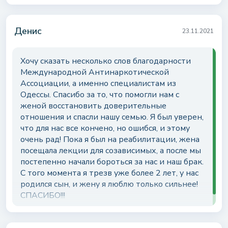
спцециалистов по телефону
центр я принял самостоятельно. Лечение
Напишите имя или нажмите кнопку “Аноним”
круглосуточно
длилось почти 5 лет. Сейчас я в стойкой
Денис
ремиссии, и это огромное достижение для
23.11.2021
меня! Моя жизнь изменилась кардинально, я
счастлив! У меня есть семья, друзья и
Хочу сказать несколько слов благодарности
Аноним
возможности, о которых я раньше и не
Международной Антинаркотической
мечтал! Спасибо МАА за то, что я стал новым
Ассоциации, а именно специалистам из
Ваш отзыв
человеком!!! За трезвую жизнь, в которой есть
Одессы. Спасибо за то, что помогли нам с
смысл для каждого нового дня!
женой восстановить доверительные
+1
отношения и спасли нашу семью. Я был уверен,
что для нас все кончено, но ошибся, и этому
очень рад! Пока я был на реабилитации, жена
Получить консультацию
посещала лекции для созависимых, а после мы
постепенно начали бороться за нас и наш брак.
Отправляя данную форму вы даете свое согласие на
обработку
С того момента я трезв уже более 2 лет, у нас
персональных данных
родился сын, и жену я люблю только сильнее!
СПАСИБО!!!
Или свяжитесь с нами любим удобным способом