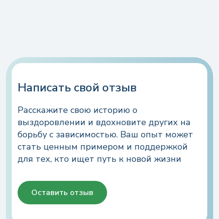
вываленных на кровать. Кхм, травку тоже
нашли, да… Хотя они не были единственной
моей проблемой. На фоне личных
переживаний я в принципе подсела на
успокоительные и антидепрессанты. В
центре реабилитации «Антинаркотик» мне
помогли побороть зависимость. Я не
употребляю уже год. Также я отказалась от
Написать свой отзыв
других вредных привычек, чтобы избежать
вероятности срыва. Спасибо специалистам,
Расскажите свою историю о
что помогли мне! Я бы сама, наверное, не
выздоровлении и вдохновите других на
справилась. Я не собираюсь останавливаться
борьбу с зависимостью. Ваш опыт может
на достигнутом)
стать ценным примером и поддержкой
для тех, кто ищет путь к новой жизни
Оставить отзыв