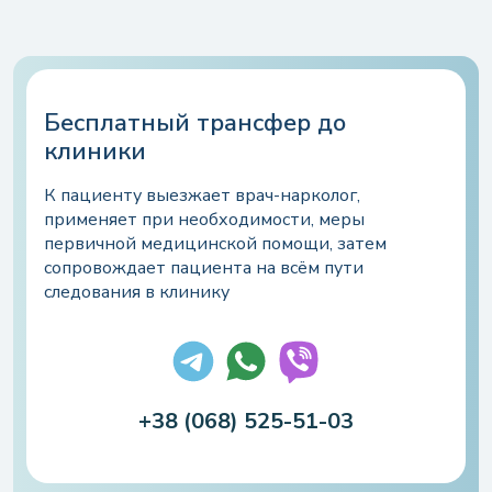
Бесплатный трансфер до
клиники
К пациенту выезжает врач-нарколог,
Оставить отзыв
Бесплатная консультация
применяет при необходимости, меры
спцециалистов по телефону
первичной медицинской помощи, затем
Напишите имя или нажмите кнопку “Аноним”
круглосуточно
сопровождает пациента на всём пути
следования в клинику
Аноним
Ваш отзыв
+38 (068) 525-51-03
+1