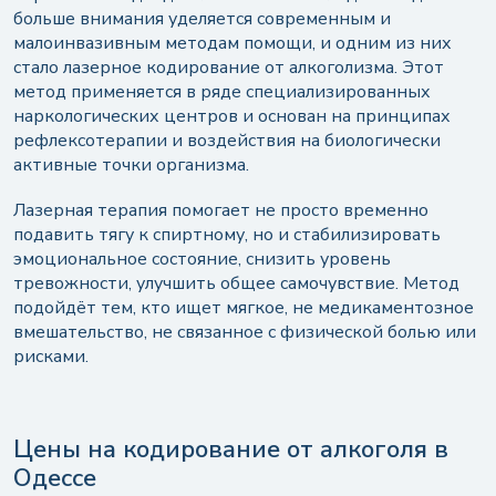
Кому подходит кодировка лазером от
больше внимания уделяется современным и
алкоголизма
малоинвазивным методам помощи, и одним из них
стало лазерное кодирование от алкоголизма. Этот
Как проходит процедура лазерного
кодирования
метод применяется в ряде специализированных
наркологических центров и основан на принципах
Противопоказания для кодирования лазером
рефлексотерапии и воздействия на биологически
активные точки организма.
Почему важно проходить лечение в рамках
комплексного подхода
Лазерная терапия помогает не просто временно
Преимущества лазерного кодирования в НЦ
подавить тягу к спиртному, но и стабилизировать
«Аркадия»
эмоциональное состояние, снизить уровень
тревожности, улучшить общее самочувствие. Метод
подойдёт тем, кто ищет мягкое, не медикаментозное
вмешательство, не связанное с физической болью или
рисками.
Цены на кодирование от алкоголя в
Одессе